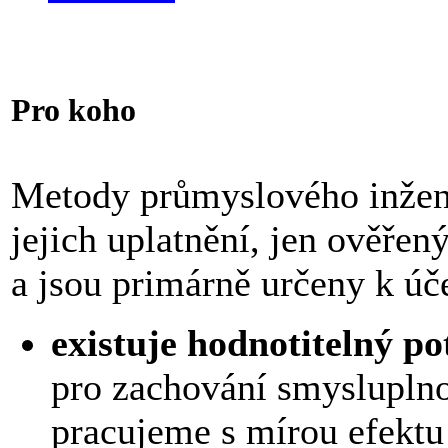
Pro koho
Metody průmyslového inžený
jejich uplatnění, jen ověř
a jsou primárně určeny k úč
existuje hodnotitelný p
pro zachování smysluplno
pracujeme s mírou efekt