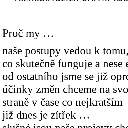
Proč my …
naše postupy vedou k tomu
co skutečně funguje a nese 
od ostatního jsme se již opr
účinky změn chceme na svo
straně v čase co nejkratším
již dnes je zítřek …
slušné jsou naše projevy ch